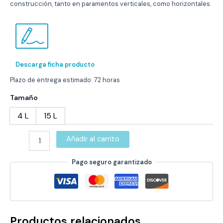
construcción, tanto en paramentos verticales, como horizontales.
40,00 €
hasta
113,99 €
Descarga ficha producto
Plazo de entrega estimado: 72 horas
Tamaño
4 L
15 L
FIXATIVE
Añadir al carrito
500
cantidad
Pago seguro garantizado
Productos relacionados