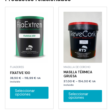
FIJADORES
MASILLA DE CORCHO
MASILLA TÉRMICA
FIXATIVE 100
GRUESA
Rango
38,50
€
-
116,99
€
IVA
Rango
de
37,00
€
-
154,00
€
IVA
incluido
de
precios:
incluido
Este
precios:
desde
Este
Seleccionar
desde
38,50 €
producto
Seleccionar
opciones
37,00 €
hasta
produ
opciones
tiene
hasta
116,99 €
tiene
154,00 €
múltiples
múltip
variantes.
variant