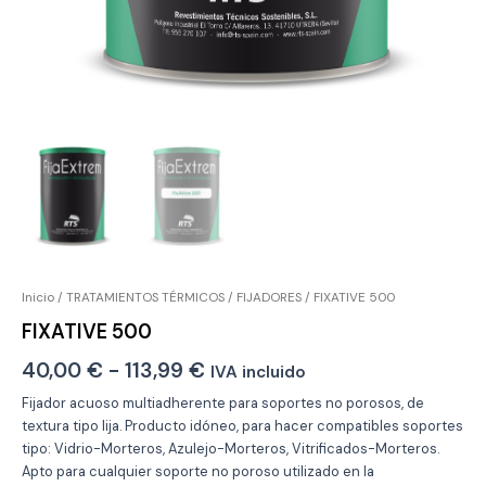
Inicio
/
TRATAMIENTOS TÉRMICOS
/
FIJADORES
/ FIXATIVE 500
FIXATIVE 500
Rango
40,00
€
-
113,99
€
IVA incluido
de
Fijador acuoso multiadherente para soportes no porosos, de
textura tipo lija. Producto idóneo, para hacer compatibles soportes
precios:
tipo: Vidrio-Morteros, Azulejo-Morteros, Vitrificados-Morteros.
desde
Apto para cualquier soporte no poroso utilizado en la