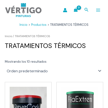
Ir
al
Buscar
contenido
Main
Menu
Inicio
Productos
TRATAMIENTOS TÉRMICOS
Inicio
/ TRATAMIENTOS TÉRMICOS
TRATAMIENTOS TÉRMICOS
Mostrando los 10 resultados