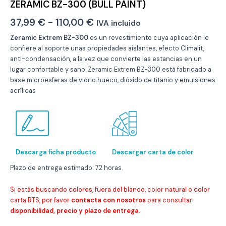
ZERAMIC BZ-300 (BULL PAINT)
Rango
37,99
€
-
110,00
€
IVA incluido
de
Zeramic Extrem BZ-300
es un revestimiento cuya aplicación le
confiere al soporte unas propiedades aislantes, efecto Climalit,
precios:
anti-condensación, a la vez que convierte las estancias en un
desde
lugar confortable y sano. Zeramic Extrem BZ-300 está fabricado a
base microesferas de vidrio hueco, dióxido de titanio y emulsiones
37,99 €
acrílicas
hasta
110,00 €
Descarga ficha producto
Descargar carta de color
Plazo de entrega estimado: 72 horas.
Si estás buscando colores, fuera del blanco, color natural o color
carta RTS, por favor
contacta con nosotros
para consultar
disponibilidad, precio y plazo de entrega.