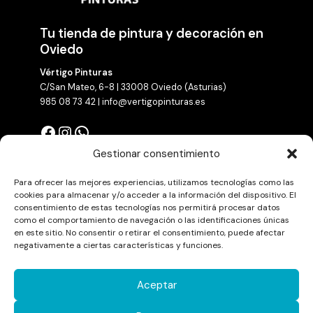
la
página
Tu tienda de pintura y decoración en
de
producto
Oviedo
Vértigo Pinturas
C/San Mateo, 6-8 | 33008 Oviedo (Asturias)
985 08 73 42 | info@vertigopinturas.es
Facebook
Instagram
WhatsApp
Gestionar consentimiento
Para ofrecer las mejores experiencias, utilizamos tecnologías como las
cookies para almacenar y/o acceder a la información del dispositivo. El
consentimiento de estas tecnologías nos permitirá procesar datos
como el comportamiento de navegación o las identificaciones únicas
en este sitio. No consentir o retirar el consentimiento, puede afectar
negativamente a ciertas características y funciones.
Aviso legal
Aceptar
Declaración de accesibilidad
Política de privacidad