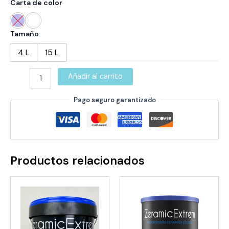
Carta de color
Tamaño
4 L
15 L
ZERAMIC
Añadir al carrito
BZ-
300
Pago seguro garantizado
(BULL
PAINT)
cantidad
Productos relacionados