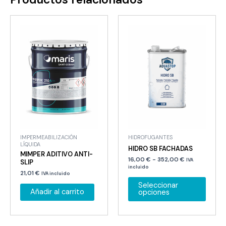
se
se
pueden
puede
elegir
elegir
en
en
la
la
página
página
de
de
producto
produ
IMPERMEABILIZACIÓN
HIDROFUGANTES
LÍQUIDA
HIDRO SB FACHADAS
MIMPER ADITIVO ANTI-
Rango
16,00
€
-
352,00
€
IVA
SLIP
de
incluido
21,01
€
precios:
IVA incluido
Este
desde
Seleccionar
16,00 €
produ
Añadir al carrito
opciones
hasta
tiene
352,00 €
múltip
variant