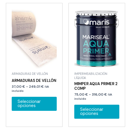
Las
opcio
se
puede
elegir
en
la
página
de
produ
ARMADURAS DE VELLÓN
IMPERMEABILIZACIÓN
LÍQUIDA
ARMADURAS DE VELLÓN
MIMPER AQUA PRIMER 2
Rango
37,00
€
-
249,01
€
IVA
COMP
de
incluido
Rango
precios:
75,00
€
-
316,00
€
IVA
Este
de
desde
incluido
Seleccionar
precios:
37,00 €
producto
Este
opciones
desde
hasta
Seleccionar
tiene
75,00 €
249,01 €
produ
opciones
hasta
múltiples
tiene
316,00 €
variantes.
múltip
Las
variant