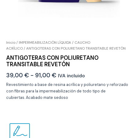
Inicio
/
IMPERMEABILIZACIÓN LÍQUIDA
/
CAUCHO
ACRÍLICO
/ ANTIGOTERAS CON POLIURETANO TRANSITABLE REVETÓN
ANTIGOTERAS CON POLIURETANO
TRANSITABLE REVETÓN
Rango
39,00
€
-
91,00
€
IVA incluido
de
Revestimiento a base de resina acrílica y poliuretano y reforzado
con fibras para la impermeabilización de todo tipo de
precios:
cubiertas. Acabado mate sedoso
desde
39,00 €
hasta
91,00 €