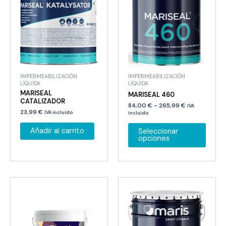
IMPERMEABILIZACIÓN
IMPERMEABILIZACIÓN
LÍQUIDA
LÍQUIDA
MARISEAL
MARISEAL 460
CATALIZADOR
Rango
84,00
€
-
265,99
€
IVA
23,99
€
de
IVA incluido
incluido
precios:
Este
desde
Añadir al carrito
Seleccionar
84,00 €
produ
opciones
hasta
tiene
265,99 €
múltip
variant
Las
opcio
se
puede
elegir