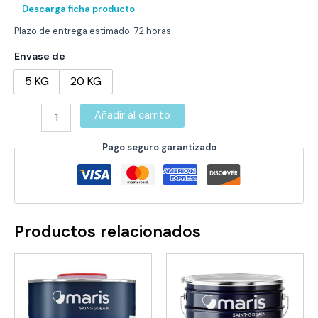
488,01 €
Descarga ficha producto
Plazo de entrega estimado: 72 horas.
Envase de
5 KG
20 KG
MARITRANS
Añadir al carrito
MD
INCOLORO
Pago seguro garantizado
cantidad
Productos relacionados