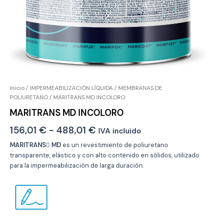
Inicio
/
IMPERMEABILIZACIÓN LÍQUIDA
/
MEMBRANAS DE
POLIURETANO
/ MARITRANS MD INCOLORO
MARITRANS MD INCOLORO
Rango
156,01
€
-
488,01
€
IVA incluido
de
MARITRANS MD
es un revestimiento de poliuretano
transparente, elástico y con alto contenido en sólidos, utilizado
precios:
para la impermeabilización de larga duración.
desde
156,01 €
hasta